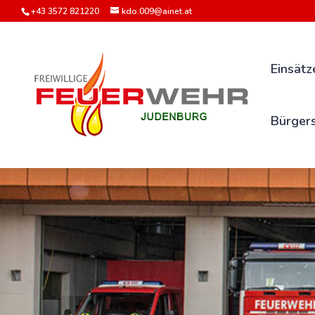
+43 3572 821220
kdo.009@ainet.at
Einsätz
Bürgers