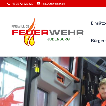
+43 3572 821220
kdo.009@ainet.at
Einsätz
Bürgers