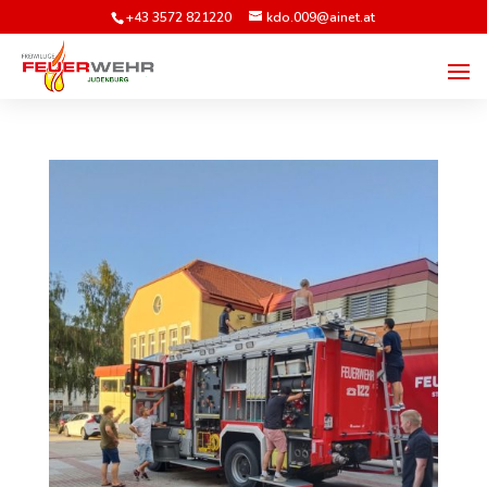
+43 3572 821220
kdo.009@ainet.at