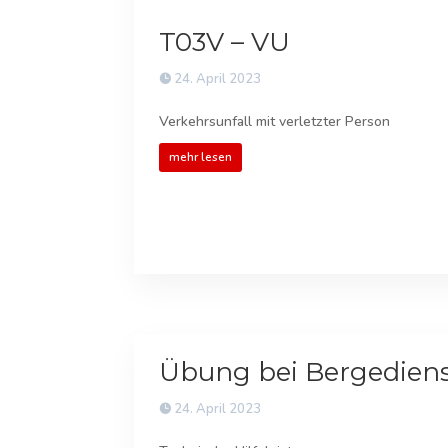
T03V – VU
24. April 2023
Verkehrsunfall mit verletzter Person
mehr lesen
Übung bei Bergedien
24. April 2023