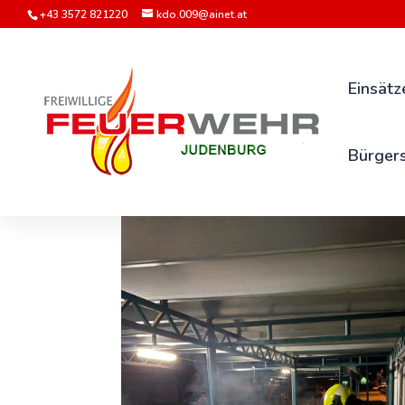
+43 3572 821220
kdo.009@ainet.at
Einsätz
Bürgers