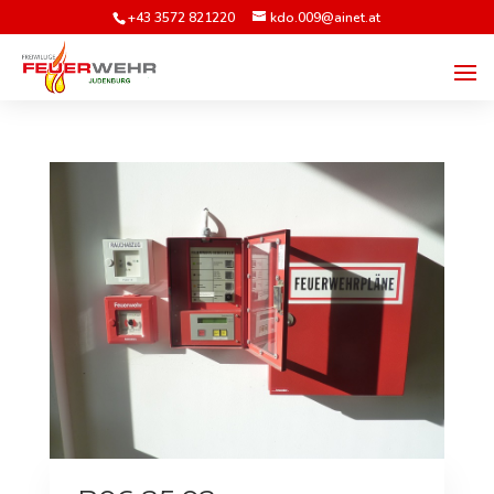
+43 3572 821220
kdo.009@ainet.at