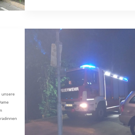
n unsere
 Dame
en
radinnen