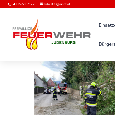
+43 3572 821220
kdo.009@ainet.at
Einsätz
Bürgers