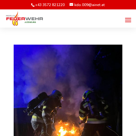
+43 3572 821220
kdo.009@ainet.at