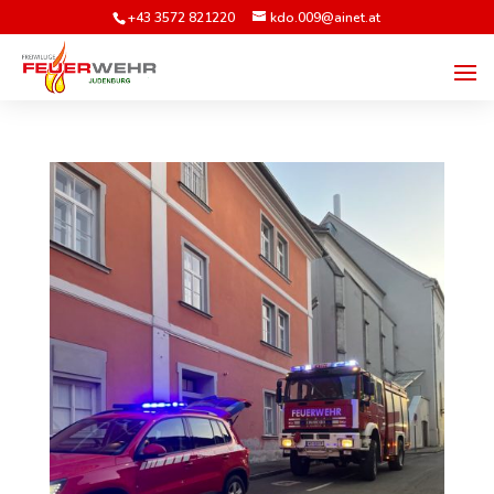
+43 3572 821220
kdo.009@ainet.at