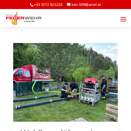
+43 3572 821220
kdo.009@ainet.at