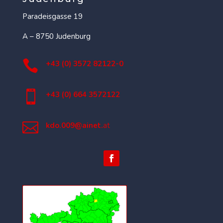
Paradeisgasse 19
A – 8750 Judenburg

+43 (0) 3572 82122-0

+43 (0) 664 3572122

kdo.009@ainet.
at