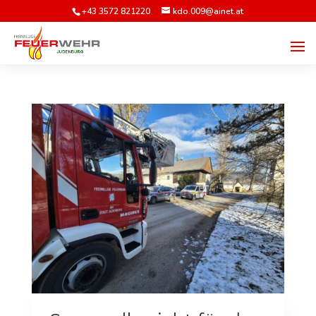
+43 3572 821220
kdo.009@ainet.at