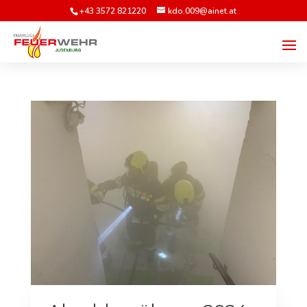
+43 3572 821220
kdo.009@ainet.at