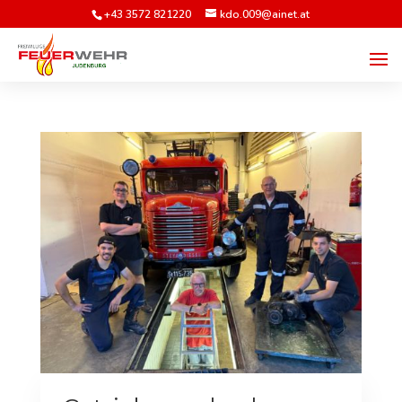
+43 3572 821220
kdo.009@ainet.at