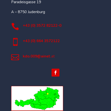
Paradeisgasse 19
A – 8750 Judenburg

+43 (0) 3572 82122-0

+43 (0) 664 3572122

kdo.009@ainet.
at