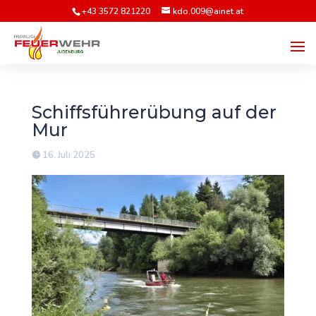
+43 3572 821220
kdo.009@ainet.at
Schiffsführerübung auf der
Mur
16. Juli 2025