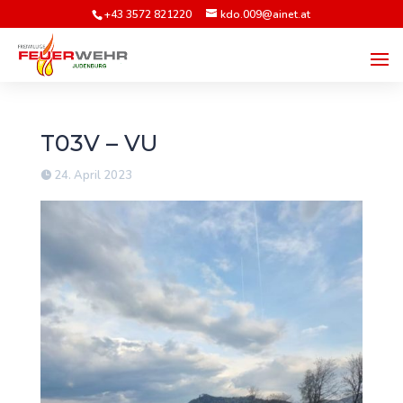
+43 3572 821220
kdo.009@ainet.at
T03V – VU
24. April 2023