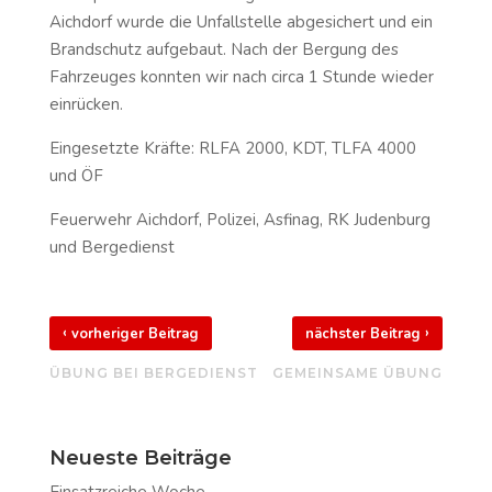
Aichdorf wurde die Unfallstelle abgesichert und ein
Brandschutz aufgebaut. Nach der Bergung des
Fahrzeuges konnten wir nach circa 1 Stunde wieder
einrücken.
Eingesetzte Kräfte: RLFA 2000, KDT, TLFA 4000
und ÖF
Feuerwehr Aichdorf, Polizei, Asfinag, RK Judenburg
und Bergedienst
‹
›
vorheriger Beitrag
nächster Beitrag
ÜBUNG BEI BERGEDIENST
GEMEINSAME ÜBUNG
Neueste Beiträge
Einsatzreiche Woche