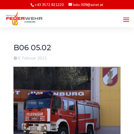
+43 3572 821220
kdo.009@ainet.at
B06 05.02
6. Februar 2022