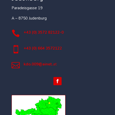
Paradeisgasse 19
A – 8750 Judenburg

+43 (0) 3572 82122-0

+43 (0) 664 3572122

kdo.009@ainet.
at