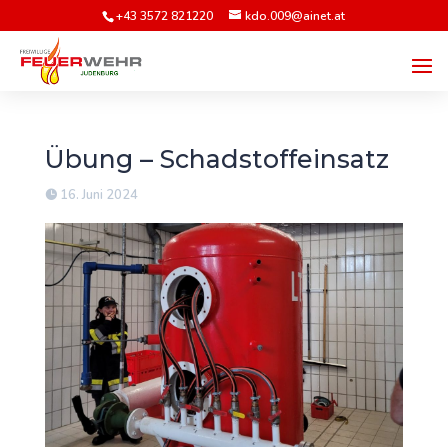
+43 3572 821220
kdo.009@ainet.at
Übung – Schadstoffeinsatz
16. Juni 2024