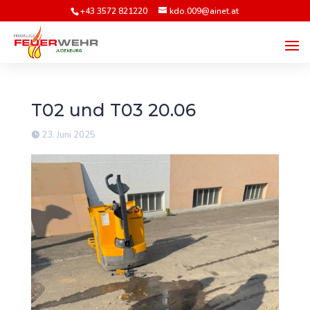
+43 3572 821220
kdo.009@ainet.at
T02 und T03 20.06
23. Juni 2025