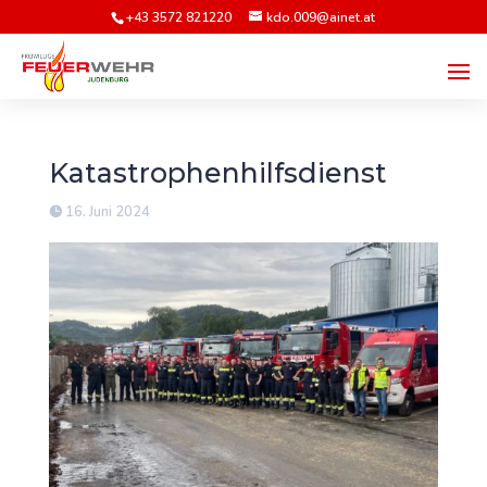
+43 3572 821220
kdo.009@ainet.at
Katastrophenhilfsdienst
16. Juni 2024