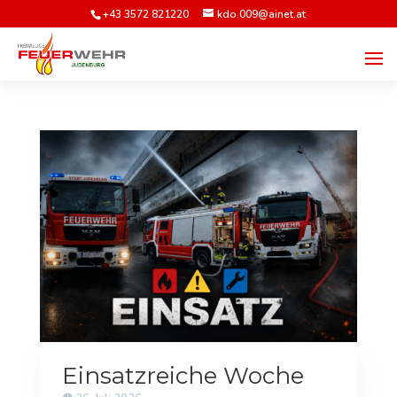
+43 3572 821220
kdo.009@ainet.at
Einsatzreiche Woche