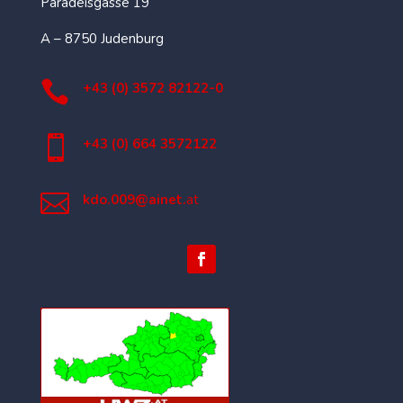
Paradeisgasse 19
A – 8750 Judenburg

+43 (0) 3572 82122-0

+43 (0) 664 3572122

kdo.009@ainet.
at