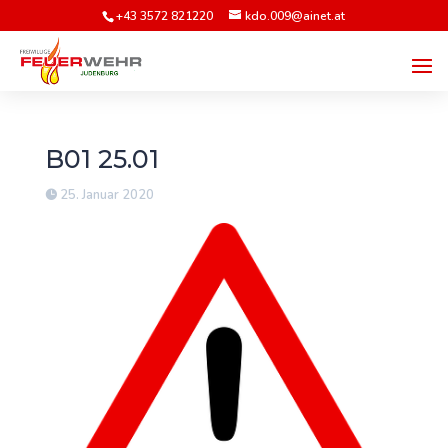
+43 3572 821220
kdo.009@ainet.at
B01 25.01
25. Januar 2020