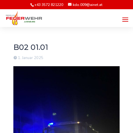
+43 3572 821220
kdo.009@ainet.at
B02 01.01
1. Januar 2025