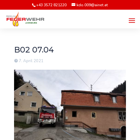
+43 3572 821220
kdo.009@ainet.at
B02 07.04
7. April 2021