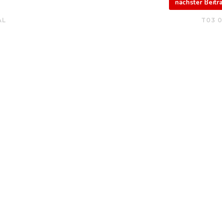
nächster Beit
AL
T03 0