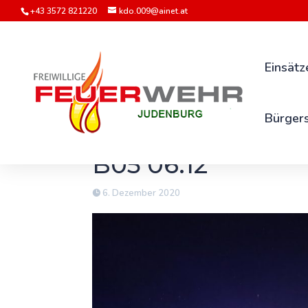
+43 3572 821220
kdo.009@ainet.at
Einsätz
Bürgers
B05 06.12
6. Dezember 2020