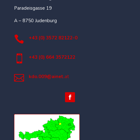
Paradeisgasse 19
A – 8750 Judenburg

+43 (0) 3572 82122-0

+43 (0) 664 3572122

kdo.009@ainet.
at