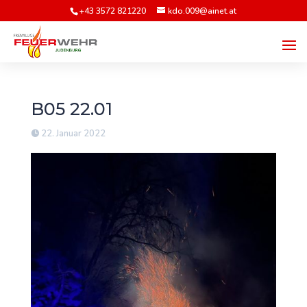
+43 3572 821220
kdo.009@ainet.at
B05 22.01
22. Januar 2022