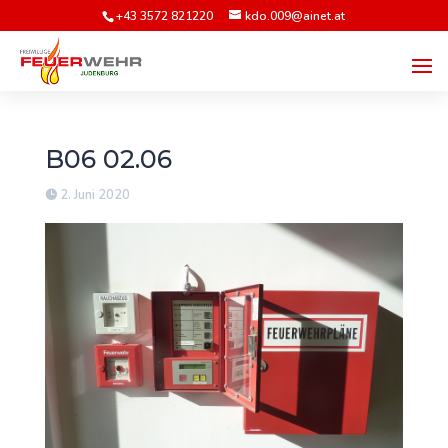
+43 3572 821220
kdo.009@ainet.at
B06 02.06
2. Juni 2020