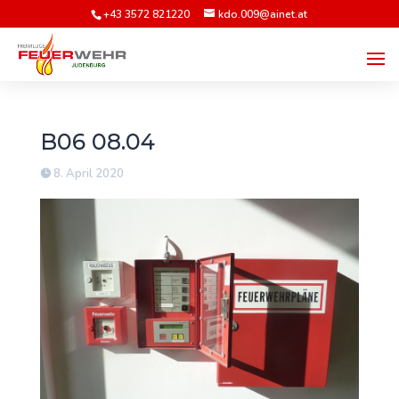
+43 3572 821220
kdo.009@ainet.at
B06 08.04
8. April 2020