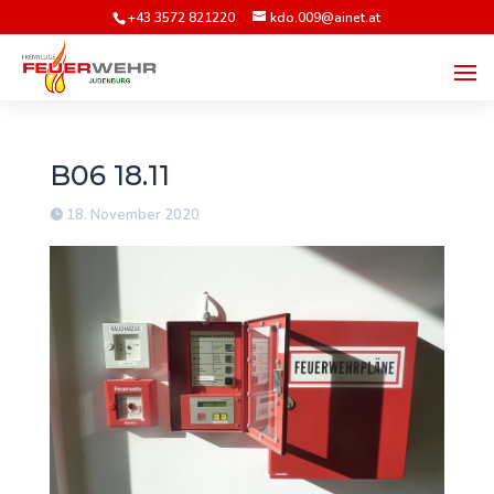
+43 3572 821220
kdo.009@ainet.at
B06 18.11
18. November 2020