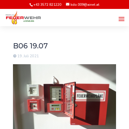
+43 3572 821220
kdo.009@ainet.at
B06 19.07
19. Juli 2021