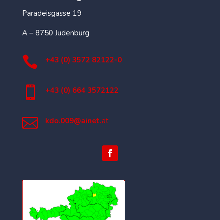
Paradeisgasse 19
A – 8750 Judenburg

+43 (0) 3572 82122-0

+43 (0) 664 3572122

kdo.009@ainet.
at