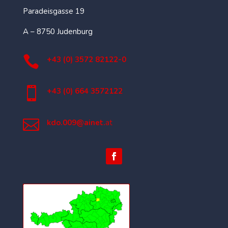
Paradeisgasse 19
A – 8750 Judenburg

+43 (0) 3572 82122-0

+43 (0) 664 3572122

kdo.009@ainet.
at