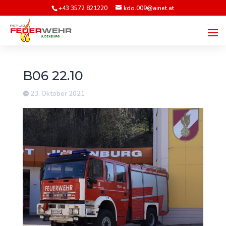
+43 3572 821220
kdo.009@ainet.at
B06 22.10
23. Oktober 2021