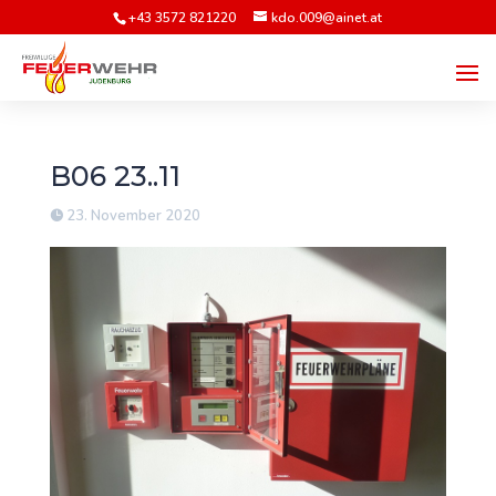
+43 3572 821220
kdo.009@ainet.at
B06 23..11
23. November 2020