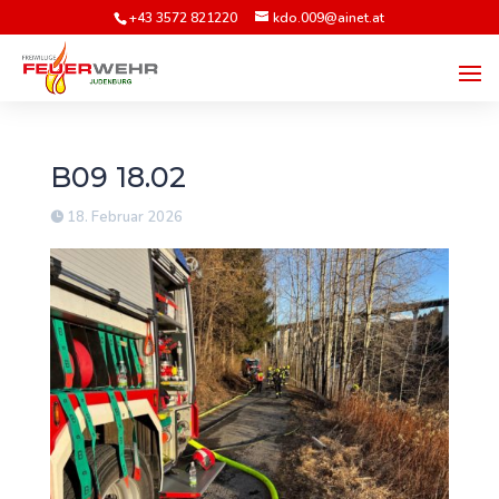
+43 3572 821220
kdo.009@ainet.at
B09 18.02
18. Februar 2026