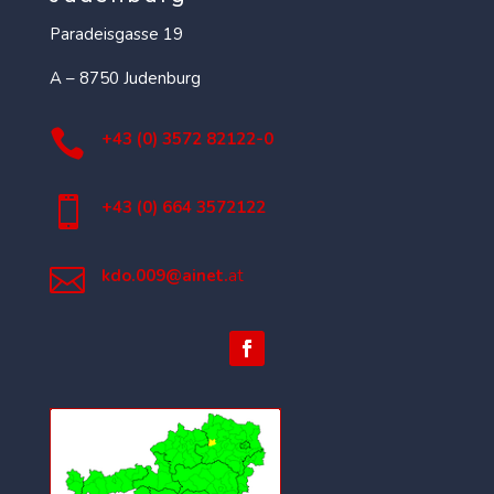
Paradeisgasse 19
A – 8750 Judenburg

+43 (0) 3572 82122-0

+43 (0) 664 3572122

kdo.009@ainet.
at