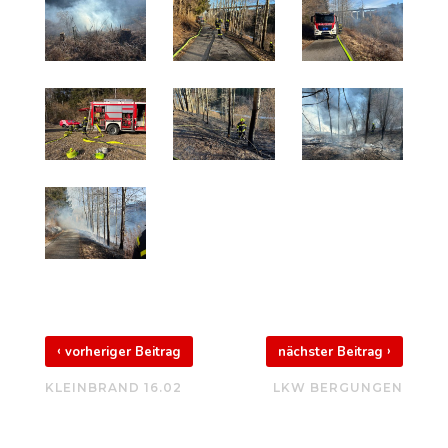
‹
›
vorheriger Beitrag
nächster Beitrag
KLEINBRAND 16.02
LKW BERGUNGEN