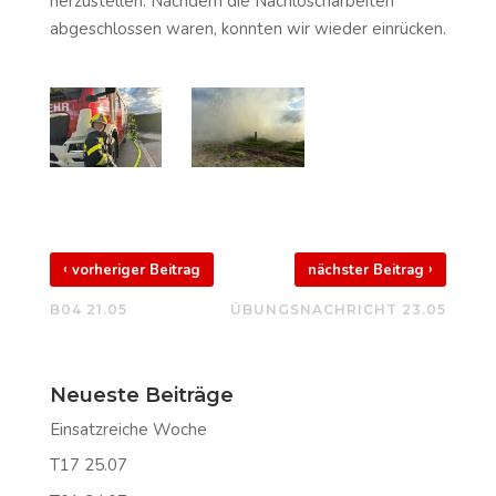
herzustellen. Nachdem die Nachlöscharbeiten
abgeschlossen waren, konnten wir wieder einrücken.
‹
›
vorheriger Beitrag
nächster Beitrag
B04 21.05
ÜBUNGSNACHRICHT 23.05
Neueste Beiträge
Einsatzreiche Woche
T17 25.07