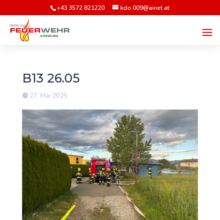
+43 3572 821220
kdo.009@ainet.at
B13 26.05
27. Mai 2025