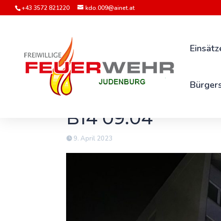
+43 3572 821220
kdo.009@ainet.at
Einsätz
Bürgers
B14 09.04
9. April 2023