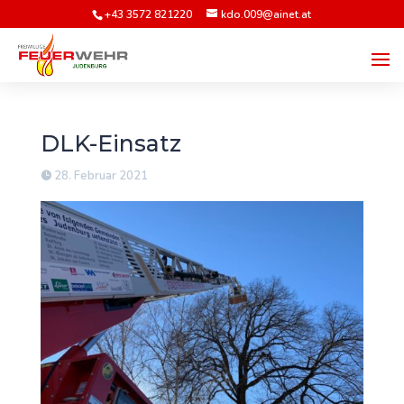
+43 3572 821220
kdo.009@ainet.at
DLK-Einsatz
28. Februar 2021