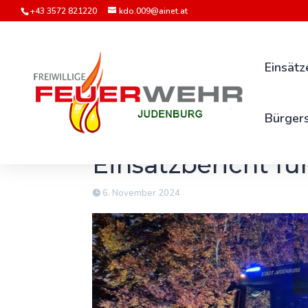
+43 3572 821220
kdo.009@ainet.at
Einsätz
Bürgers
Einsatzbericht f
6. November 2024