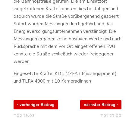
die Bahnhofstraße gerufen. Die am Einsatzort
eingetroffenen Kräfte konnten dies bestätigen und
dadurch wurde die Straße vorübergehend gesperrt.
Sofort wurden Messungen durchgeführt und das
Energieversorgungsunternehmen verständigt. Die
Messungen ergaben keine positiven Werte und nach
Rücksprache mit dem vor Ort eingetroffenen EVU
konnte die Straße schließlich wieder freigegeben
werden.
Eingesetzte Kräfte: KDT, MZFA ( Messequipment)
und TLFA 4000 mit 10 KameradInnen
‹
›
vorheriger Beitrag
nächster Beitrag
T02 19.03
T01 27.03