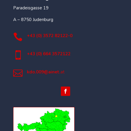
Paradeisgasse 19
A – 8750 Judenburg

+43 (0) 3572 82122-0

+43 (0) 664 3572122

kdo.009@ainet.
at