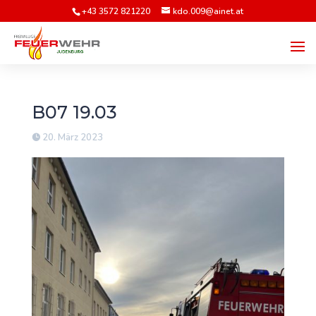
+43 3572 821220
kdo.009@ainet.at
B07 19.03
20. März 2023