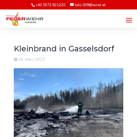
+43 3572 821220
kdo.009@ainet.at
Kleinbrand in Gasselsdorf
16. März 2023