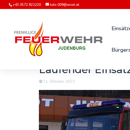
+43 3572 821220
kdo.009@ainet.at
Einsätz
Bürgers
Laufender Einsat
11. Oktober 2023