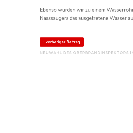
Ebenso wurden wir zu einem Wasserrohr
Nasssaugers das ausgetretene Wasser a
‹
vorheriger Beitrag
NEUWAHL DES OBERBRANDINSPEKTORS I