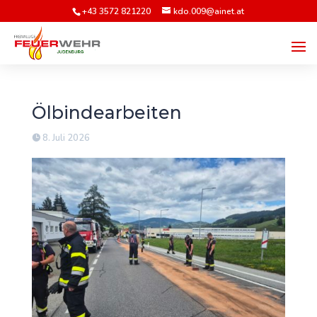
+43 3572 821220
kdo.009@ainet.at
Ölbindearbeiten
8. Juli 2026