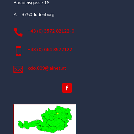
Paradeisgasse 19
A – 8750 Judenburg

+43 (0) 3572 82122-0

+43 (0) 664 3572122

kdo.009@ainet.
at