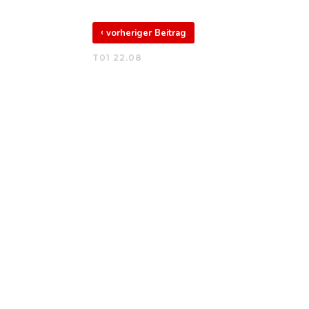
‹
vorheriger Beitrag
T01 22.08