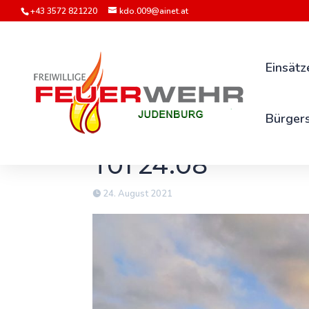
+43 3572 821220
kdo.009@ainet.at
Einsätz
Bürgers
T01 24.08
24. August 2021