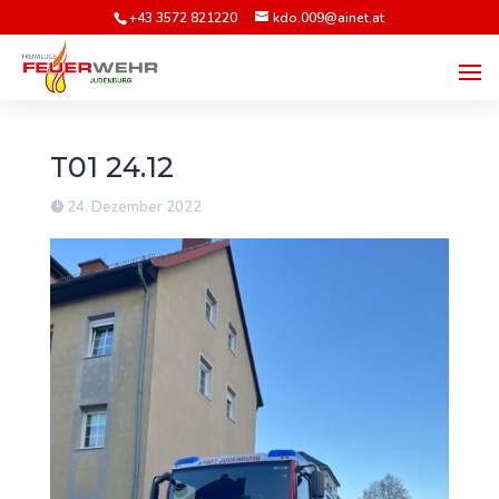
+43 3572 821220
kdo.009@ainet.at
T01 24.12
24. Dezember 2022