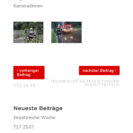
KameradInnen
‹
›
vorheriger
nächster Beitrag
Beitrag
TECHNISCHE HILFELEISTUNGEN
IN KNITTELFELD
T02 24.08
Neueste Beiträge
Einsatzreiche Woche
T17 25.07