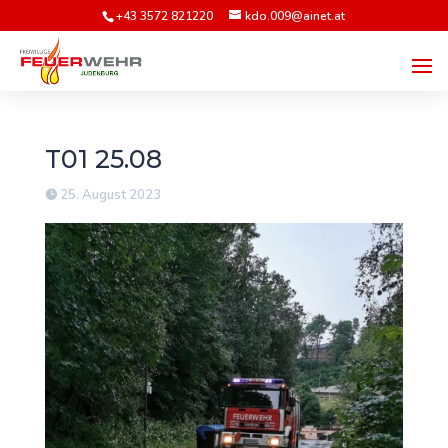
+43 3572 821220
kdo.009@ainet.at
T01 25.08
25. August 2023