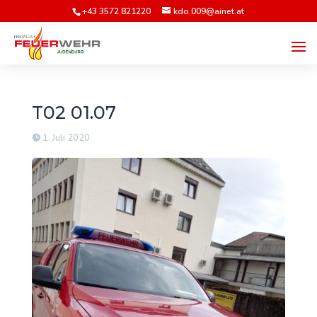
+43 3572 821220
kdo.009@ainet.at
T02 01.07
1. Juli 2020