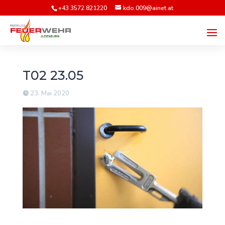
+43 3572 821220
kdo.009@ainet.at
T02 23.05
23. Mai 2020