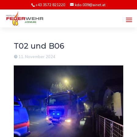
+43 3572 821220
kdo.009@ainet.at
T02 und B06
11. November 2024