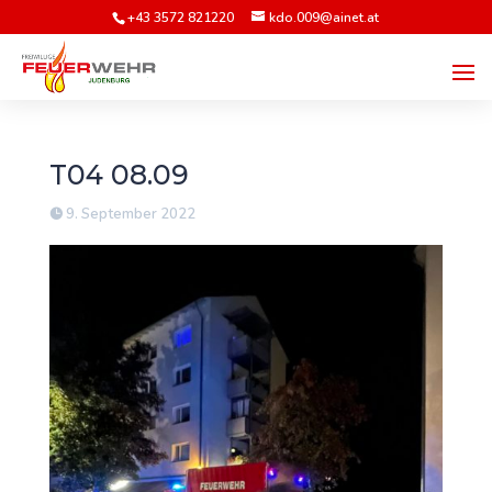
+43 3572 821220
kdo.009@ainet.at
T04 08.09
9. September 2022