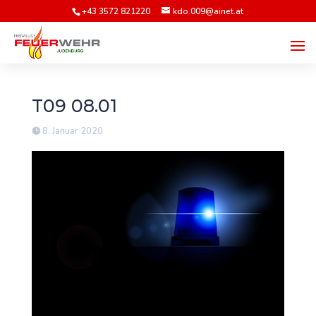
+43 3572 821220
kdo.009@ainet.at
T09 08.01
8. Januar 2020