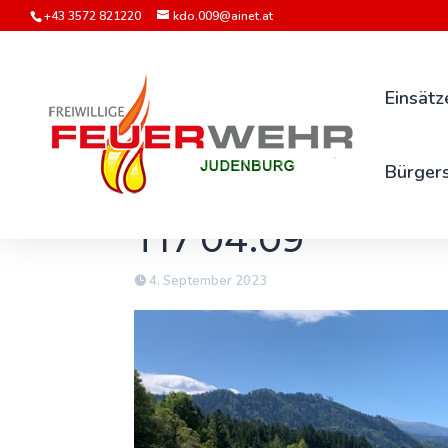
+43 3572 821220
kdo.009@ainet.at
Einsätz
Bürgers
T17 04.09
4. September 2023