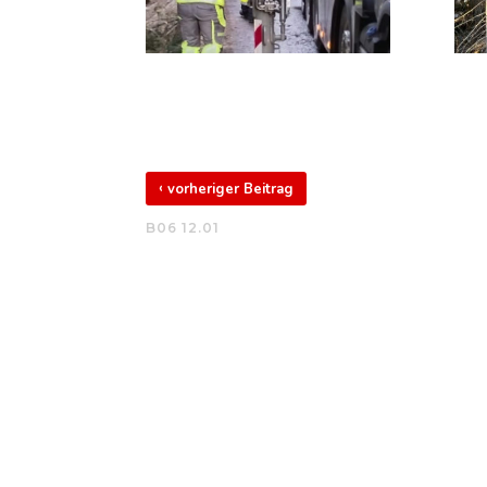
‹
vorheriger Beitrag
B06 12.01