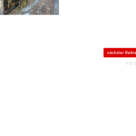
nächster Beit
T17 