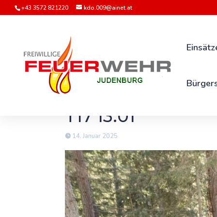
+43 3572 821220
kdo.009@ainet.at
Einsätz
Bürgers
T17 13.01
14. Januar 2025